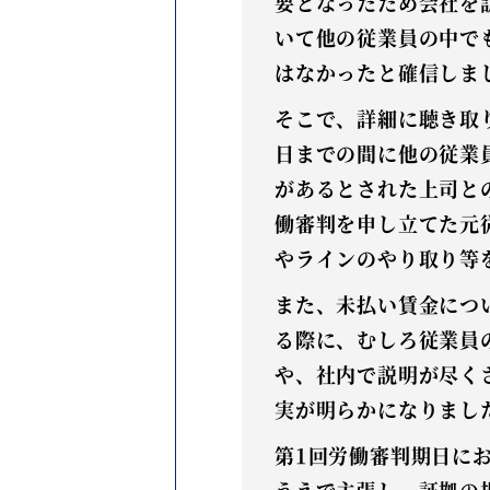
要となったため会社を
いて他の従業員の中で
はなかったと確信しま
そこで、詳細に聴き取
日までの間に他の従業
があるとされた上司と
働審判を申し立てた元
やラインのやり取り等
また、未払い賃金につ
る際に、むしろ従業員
や、社内で説明が尽く
実が明らかになりまし
第1回労働審判期日に
うえで主張し、証拠の