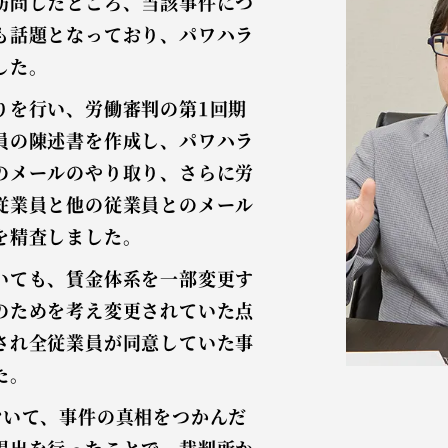
訪問したところ、当該事件につ
も話題となっており、パワハラ
した。
りを行い、労働審判の第1回期
員の陳述書を作成し、パワハラ
のメールのやり取り、さらに労
従業員と他の従業員とのメール
を精査しました。
いても、賃金体系を一部変更す
のためを考え変更されていた点
され全従業員が同意していた事
た。
おいて、事件の真相をつかんだ
提出を行ったことで、裁判所か