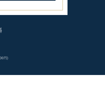
料
。
00円)