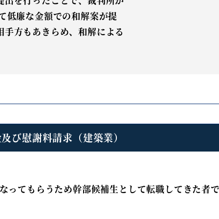
めて低廉な金額での和解案が提
相手方もあきらめ、和解による
金及び慰謝料請求（建築業）
なってもらうため幹部候補生として転職してきた者