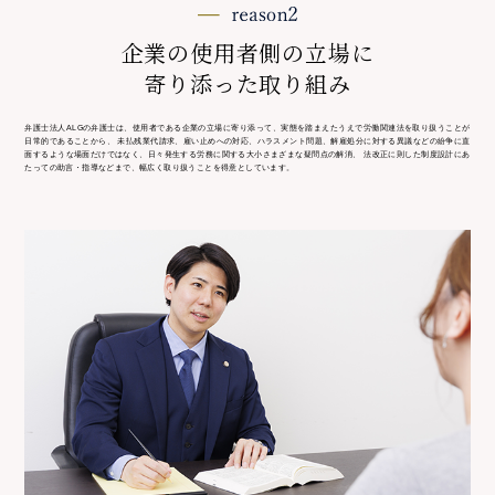
企業の使用者側の立場に
寄り添った取り組み
弁護士法人ALGの弁護士は、使用者である企業の立場に寄り添って、実態を踏まえたうえで労働関連法を取り扱うことが
日常的であることから、 未払残業代請求、雇い止めへの対応、ハラスメント問題、解雇処分に対する異議などの紛争に直
面するような場面だけではなく、日々発生する労務に関する大小さまざまな疑問点の解消、 法改正に則した制度設計にあ
たっての助言・指導などまで、幅広く取り扱うことを得意としています。