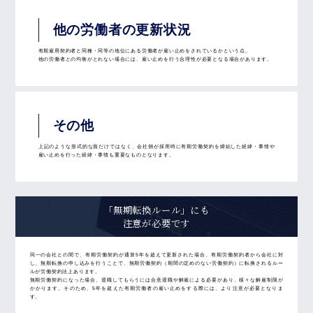
他の労働者の更新状況
有期雇用契約者と同種・同等の地位にある労働者が雇い止めをされているかという点。
他の労働者との均衡がとれない場合には、雇い止めを行う合理性が必要となる場合があります。
その他
上記のような形式的な面だけではなく、会社側が採用時に有期労働契約を締結した経緯・事情や
雇い止めを行った経緯・事情も重要なものとなります。
「無期転換ルール」にも
注意が必要です
同一の会社との間で、有期労働契約が通算5年を超えて更新された場合、有期労働契約者から会社に対
し、無期転換の申し込みを行うことで、無期労働契約（期間の定めのない労働契約）に転換されるルー
ルが労働契約法上あります。
無期労働契約になった場合、退職してもらうには合意退職や解雇による必要があり、様々な解雇制限が
かかります。そのため、5年を超えた有期労働者の雇い止めをする際には、より注意が必要となりま
す。