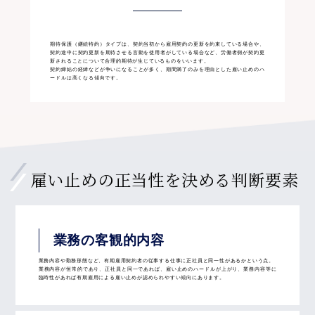
期待保護（継続特約）タイプは、契約当初から雇用契約の更新を約束している場合や、
契約途中に契約更新を期待させる言動を使用者がしている場合など、労働者側が契約更
新されることについて合理的期待が生じているものをいいます。
契約締結の経緯などが争いになることが多く、期間満了のみを理由とした雇い止めのハ
ードルは高くなる傾向です。
雇い止めの正当性を決める
判断要素
業務の客観的内容
業務内容や勤務形態など、有期雇用契約者の従事する仕事に正社員と同一性があるかという点。
業務内容が恒常的であり、正社員と同一であれば、雇い止めのハードルが上がり、業務内容等に
臨時性があれば有期雇用による雇い止めが認められやすい傾向にあります。