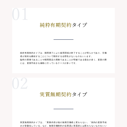
純粋有期契約
タイプ
純粋有期契約タイプは、期間満了により雇用関係が終了することが明らかであり、労働
者が契約を継続することについて期待する合理性がないものをいいます。
臨時の業務であることや期間限定の業務であることが明確である場合が多く、更新の際
には、更新手続きを厳格に行っているケースが多いです。
実質無期契約
タイプ
実質無期契約タイプは、「業務内容が他の無期労働者と変わらない」「契約の更新手続
きが形骸化している」など、無期労働契約の従業員と実質的には変わらないものをいい