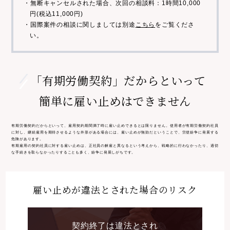
・無断キャンセルされた場合、次回の相談料：1時間10,000
円(税込11,000円)
・国際案件の相談に関しましては別途
こちら
をご覧くださ
い。
「有期労働契約」だからといって
簡単に雇い止めはできません
有期労働契約だからといって、雇用契約期間満了時に雇い止めできるとは限りません。使用者が有期労働契約社員
に対し、継続雇用を期待させるような外形がある場合には、雇い止めが無効だということで、労使紛争に発展する
危険があります。
有期雇用の契約社員に対する雇い止めは、正社員の解雇と異なるという考えから、戦略的に行わなかったり、適切
な手続きを取らなかったりすることも多く、紛争に発展しがちです。
雇い止めが
違法とされた場合のリスク
契約終了は違法とされ