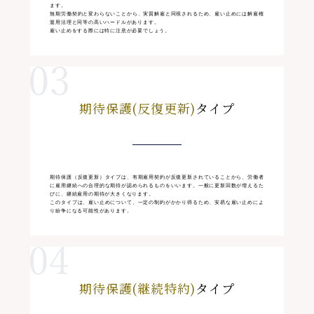
ます。
無期労働契約と変わらないことから、実質解雇と同視されるため、雇い止めには解雇権
濫用法理と同等の高いハードルがあります。
雇い止めをする際には特に注意が必要でしょう。
期待保護(反復更新)
タイプ
期待保護（反復更新）タイプは、有期雇用契約が反復更新されていることから、労働者
に雇用継続への合理的な期待が認められるものをいいます。一般に更新回数が増えるた
びに、継続雇用の期待が大きくなります。
このタイプは、雇い止めについて、一定の制約がかかり得るため、安易な雇い止めによ
り紛争になる可能性があります。
期待保護(継続特約)
タイプ