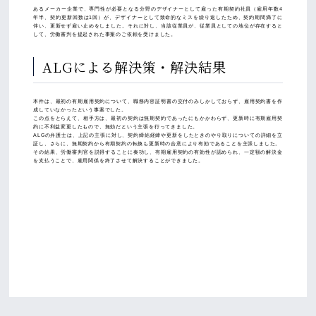
あるメーカー企業で、専門性が必要となる分野のデザイナーとして雇った有期契約社員（雇用年数4
年半、契約更新回数は1回）が、デザイナーとして致命的なミスを繰り返したため、契約期間満了に
伴い、更新せず雇い止めをしました。それに対し、当該従業員が、従業員としての地位が存在すると
して、労働審判を提起された事案のご依頼を受けました。
ALGによる解決策・解決結果
本件は、最初の有期雇用契約について、職務内容証明書の交付のみしかしておらず、雇用契約書を作
成していなかったという事案でした。
この点をとらえて、相手方は、最初の契約は無期契約であったにもかかわらず、更新時に有期雇用契
約に不利益変更したもので、無効だという主張を行ってきました。
ALGの弁護士は、上記の主張に対し、契約締結経緯や更新をしたときのやり取りについての詳細を立
証し、さらに、無期契約から有期契約の転換も更新時の合意により有効であることを主張しました。
その結果、労働審判官を説得することに奏功し、有期雇用契約の有効性が認められ、一定額の解決金
を支払うことで、雇用関係を終了させて解決することができました。