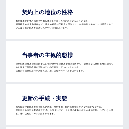
契約上の地位の性格
有期雇用契約者の地位や労働条件が正社員と区別されているかという点。
嘱託社員や非常勤講師など、地位や役職が正社員と区別され、有期契約であることが明示されて
いるほど雇い止めが認められやすい傾向にあります。
当事者の主観的態様
採用の際の雇用契約に関する説明や就労後の使用者の言動等から、更新による継続雇用の期待を
会社側及び労働者側が主観的にどの程度有していたかという点。
主観的に更新の期待が高ければ、雇い止めのハードルが上がります。
更新の手続・実態
契約更新や反復更新の有無及び回数、勤続年数、契約更新時における手続きなどの点。
契約更新の回数や勤続年数が多ければ多いほど、また契約更新手続きが厳格に行われていないほ
ど、雇い止めのハードルがあがります。