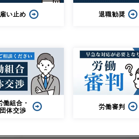
解雇問題・
退職勧奨
整理解雇
労働審判
労働裁判