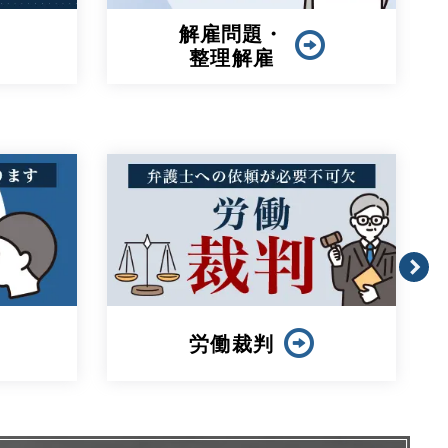
問題社員対応
セクハラ・
パワハラ問題