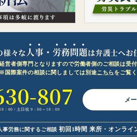
人事・労務問題
の様々な
は弁護士へお
経営者側専門となりますので
労働者側のご相談は受
※国際案件の相談に関しましては
別途
こちら
をご覧
630-807
メ
9：00 /
土日祝 9：00～18：00
初回1時間
来所・オンライ
人事労務に関するご相談