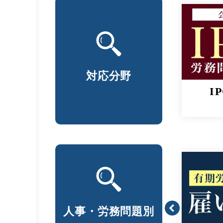
対応分野
I
人事・
労務問題別