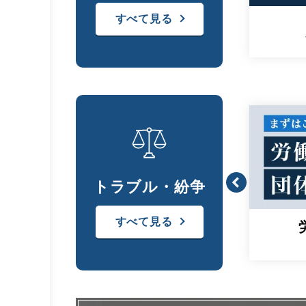
すべて見る
雇い止め
トラブル・紛争
すべて見る
労働組合・
団体交渉