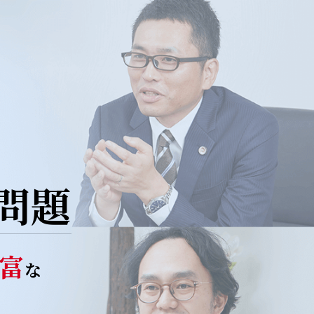
問題
富
な
い