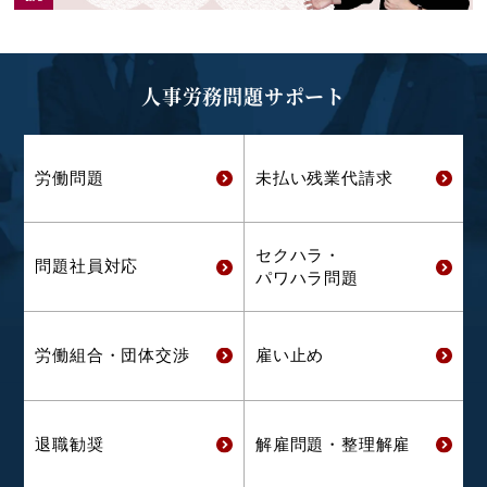
人事労務問題サポート
労働問題
未払い残業代
請求
セクハラ・
問題社員対応
パワハラ問題
労働組合・
団体交渉
雇い止め
退職勧奨
解雇問題・
整理解雇