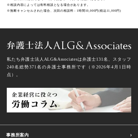
※相談内容によっては有料相談となる場合があります。
※無断キャンセルされた場合、次回の相談料：1時間10,000円(税込11,000円)
私たち弁護士法人ALG&Associatesは弁護士
131
名、スタッフ
240名
総勢
371
名の弁護士事務所です（
※2026年4月1日時
点
）。
事務所案内