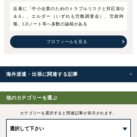
近著に「中小企業のためのトラブルリスクと対応策Q
＆A」、エルダー（いずれも労働調査会）、労政時
報、LDノート等へ多数の論稿がある
プロフィールを見る
海外派遣・出張に
関連する記事
海外勤務(派遣・出張)｜労働基準法の適用有無や労務上の
留意点など
他のカテゴリーを選ぶ
カテゴリーを選択すると
関連記事が表示されます。
海外出張｜労働基準法と労災保険の適用、労働時間の管理
について
海外勤務の危機管理