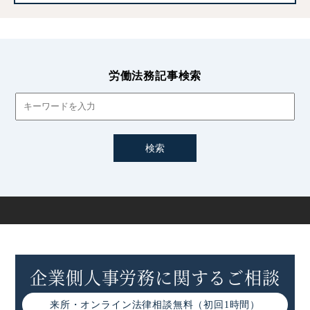
海外派遣とは｜海外出張との違いや安全配慮義務について
労働法務記事検索
海外派遣の安全衛生｜健康診断など企業の安全配慮義務
について
海外派遣の労災特別加入制度とは｜対象者や補償範囲、
申請手続きなど
海外勤務の給与規定
海外勤務の就業規則と海外勤務規定
企業側人事労務に関するご相談
来所・オンライン
法律相談無料（初回1時間）