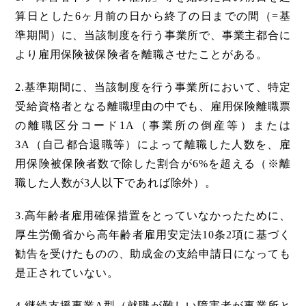
算日とした6ヶ月前の日から終了の日までの間（=基
準期間）に、当該制度を行う事業所で、事業主都合に
より雇用保険被保険者を離職させたことがある。
2.基準期間に、当該制度を行う事業所において、特定
受給資格者となる離職理由の中でも、雇用保険離職票
の離職区分コード1A（事業所の倒産等）または
3A（自己都合退職等）によって離職した人数を、雇
用保険被保険者数で除した割合が6%を超える（※離
職した人数が3人以下であれば除外）。
3.高年齢者雇用確保措置をとっていなかったために、
厚生労働省から高年齢者雇用安定法10条2項に基づく
勧告を受けたものの、助成金の支給申請日になっても
是正されていない。
4.継続支援事業A型（就職が難しい障害者が事業所と