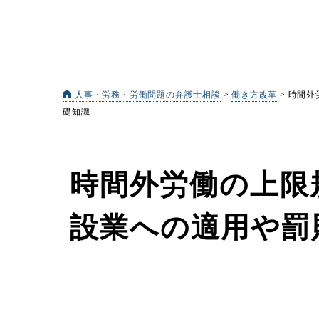
人事・労務・労働問題の弁護士相談
>
働き方改革
>
時間外
礎知識
時間外労働の上限規
設業への適用や罰