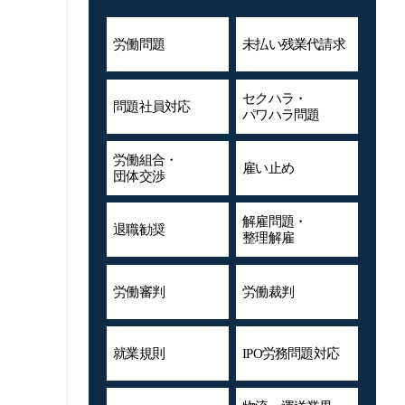
労働問題
未払い残業代
請求
セクハラ・
問題社員対応
パワハラ問題
労働組合・
雇い止め
団体交渉
解雇問題・
退職勧奨
整理解雇
労働審判
労働裁判
就業規則
IPO労務問題対応