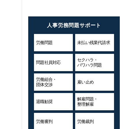
人事労務問題サポート
労働問題
未払い残業代
請求
セクハラ・
問題社員対応
パワハラ問題
労働組合・
雇い止め
団体交渉
解雇問題・
退職勧奨
整理解雇
労働審判
労働裁判