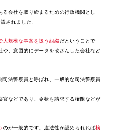
ある会社を取り締まるための行政機関とし
新設されました。
で大規模な事案を扱う組織
だということで
社や、意図的にデータを改ざんした会社など
別司法警察員と呼ばれ、一般的な司法警察員
察官などであり、令状を請求する権限などが
う
のが一般的です。違法性が認められれば
検