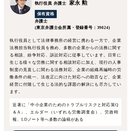
家永 勲
執行役員 弁護士
保有資格
弁護士
(東京弁護士会所属・登録番号：39024)
執行役員として法律事務所の経営に携わる一方で、企業
法務担当執行役員を務め、多数の企業からの法務に関す
る相談、紛争対応、訴訟対応に従事しています。日常に
生じる様々な労務に関する相談対応に加え、現行の人事
制度の見直しに関わる法務対応、企業の組織再編時の労
働条件の統一、法改正に向けた対応への助言など、企業
経営に付随して生じる法的な課題の解決にも尽力してい
ます。
近著に「中小企業のためのトラブルリスクと対応策Q
＆A」、エルダー（いずれも労働調査会）、労政時
報、LDノート等へ多数の論稿がある