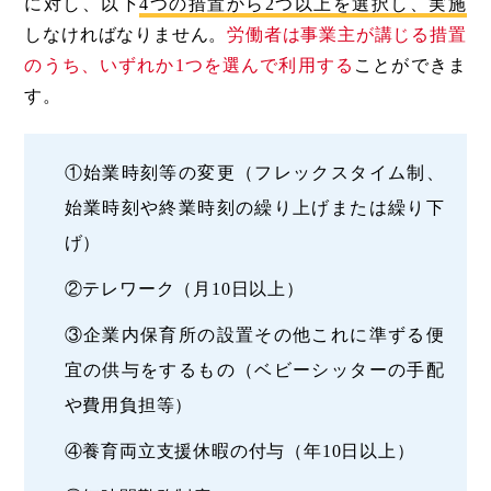
に対し、以下
4つの措置から2つ以上を選択し、実施
しなければなりません。
労働者は事業主が講じる措置
のうち、いずれか1つを選んで利用する
ことができま
す。
①始業時刻等の変更（フレックスタイム制、
始業時刻や終業時刻の繰り上げまたは繰り下
げ）
②テレワーク（月10日以上）
③企業内保育所の設置その他これに準ずる便
宜の供与をするもの（ベビーシッターの手配
や費用負担等）
④養育両立支援休暇の付与（年10日以上）