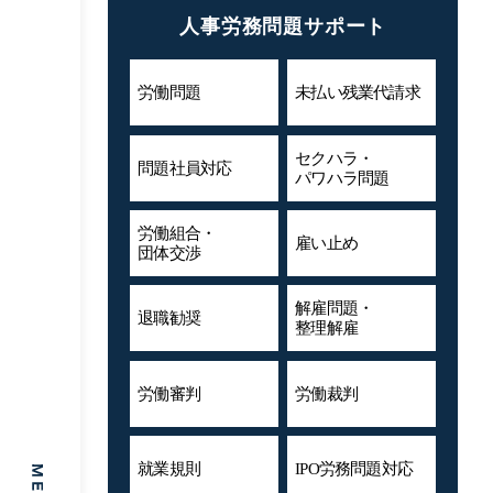
人事労務問題サポート
労働問題
未払い残業代
請求
セクハラ・
問題社員対応
パワハラ問題
労働組合・
雇い止め
団体交渉
解雇問題・
退職勧奨
整理解雇
労働審判
労働裁判
就業規則
IPO労務問題対応