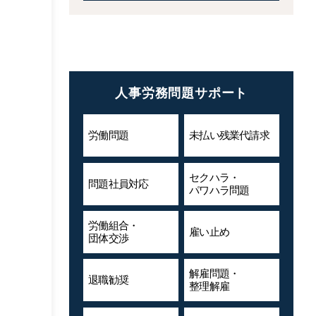
人事労務問題サポート
労働問題
未払い残業代
請求
セクハラ・
問題社員対応
パワハラ問題
労働組合・
雇い止め
団体交渉
解雇問題・
退職勧奨
整理解雇