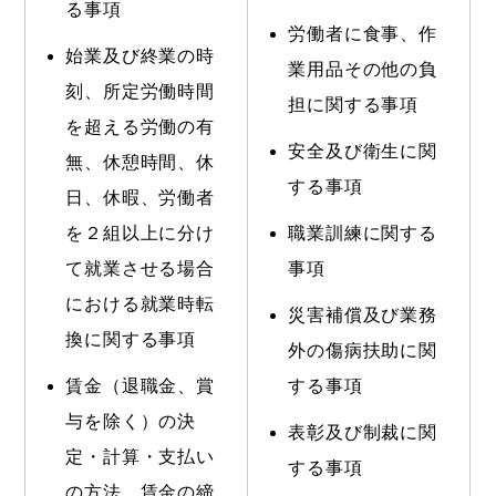
る事項
労働者に食事、作
始業及び終業の時
業用品その他の負
刻、所定労働時間
担に関する事項
を超える労働の有
安全及び衛生に関
無、休憩時間、休
する事項
日、休暇、労働者
を２組以上に分け
職業訓練に関する
て就業させる場合
事項
における就業時転
災害補償及び業務
換に関する事項
外の傷病扶助に関
賃金（退職金、賞
する事項
与を除く）の決
表彰及び制裁に関
定・計算・支払い
する事項
の方法、賃金の締