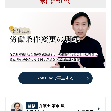
示】について
YouTubeで再生する
監修
弁護士 家永 勲