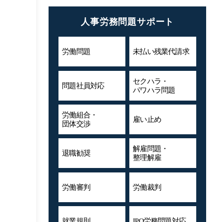
人事労務問題サポート
労働問題
未払い残業代
請求
セクハラ・
問題社員対応
パワハラ問題
労働組合・
雇い止め
団体交渉
解雇問題・
退職勧奨
整理解雇
労働審判
労働裁判
就業規則
IPO労務問題対応