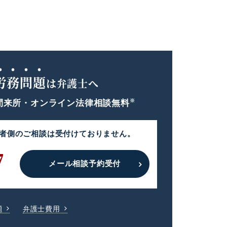
。
労務問題
は弁護士へ
※
間
来所・オンライン法律相談無料
者側のご相談は
受付けておりません。
7
メール相談予約受付
題
弁護士費用