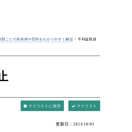
種類ごとの具体例や罰則をわかりやすく解説
>
不利益取扱
止
マイリスト
更新日：2023/10/03