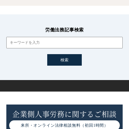
派遣労働における雇用安定措置の概要
二重派遣とは｜該当する事例や罰則・予防策などわかりや
すく解説
労働法務記事検索
労働基準法における派遣元・派遣先の責任分担
紹介予定派遣とは｜一般派遣との違いやメリット・デメリ
ット・注意点など
派遣労働者における無期転換ルール｜3年ルールとの関係
企業側人事労務に関するご相談
来所・オンライン
法律相談無料（初回1時間）