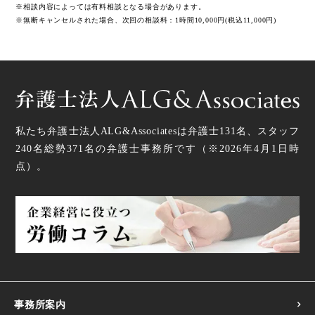
※相談内容によっては有料相談となる場合があります。
※無断キャンセルされた場合、次回の相談料：1時間10,000円(税込11,000円)
私たち弁護士法人ALG&Associatesは弁護士
131
名、スタッフ
240名
総勢
371
名の弁護士事務所です（
※2026年4月1日時
点
）。
事務所案内