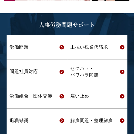
人事労務問題サポート
労働問題
未払い残業代
請求
セクハラ・
問題社員対応
パワハラ問題
労働組合・
団体交渉
雇い止め
退職勧奨
解雇問題・
整理解雇