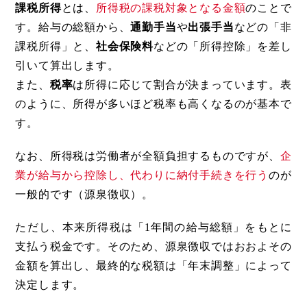
課税所得
とは、
所得税の課税対象となる金額
のことで
す。給与の総額から、
通勤手当
や
出張手当
などの「非
課税所得」と、
社会保険料
などの「所得控除」を差し
引いて算出します。
また、
税率
は所得に応じて割合が決まっています。表
のように、所得が多いほど税率も高くなるのが基本で
す。
なお、所得税は労働者が全額負担するものですが、
企
業が給与から控除し、代わりに納付手続きを行う
のが
一般的です（源泉徴収）。
ただし、本来所得税は「1年間の給与総額」をもとに
支払う税金です。そのため、源泉徴収ではおおよその
金額を算出し、最終的な税額は「年末調整」によって
決定します。