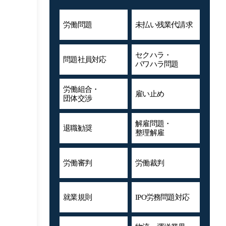
労働問題
未払い残業代
請求
セクハラ・
問題社員対応
パワハラ問題
労働組合・
雇い止め
団体交渉
解雇問題・
退職勧奨
整理解雇
労働審判
労働裁判
就業規則
IPO労務問題対応