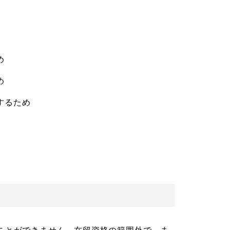
。
め
め
するため