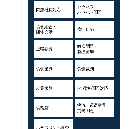
セクハラ・
問題社員対応
パワハラ問題
労働組合・
雇い止め
団体交渉
解雇問題・
退職勧奨
整理解雇
労働審判
労働裁判
就業規則
IPO労務問題対応
物流・運送業界
労務顧問
労働問題
ハラスメント
調査