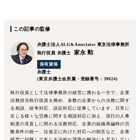
この記事の監修
弁護士法人ALG&Associates
東京法律事務所
家永 勲
執行役員 弁護士
保有資格
弁護士
(東京弁護士会所属・登録番号：39024)
執行役員として法律事務所の経営に携わる一方で、企業
法務担当執行役員を務め、多数の企業からの法務に関す
る相談、紛争対応、訴訟対応に従事しています。日常に
生じる様々な労務に関する相談対応に加え、現行の人事
制度の見直しに関わる法務対応、企業の組織再編時の労
働条件の統一、法改正に向けた対応への助言など、企業
経営に付随して生じる法的な課題の解決にも尽力してい