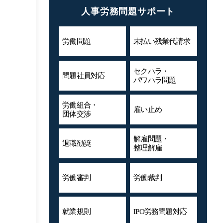
人事労務問題サポート
労働問題
未払い残業代
請求
セクハラ・
問題社員対応
パワハラ問題
労働組合・
雇い止め
団体交渉
解雇問題・
退職勧奨
整理解雇
労働審判
労働裁判
就業規則
IPO労務問題対応