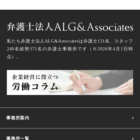
私たち弁護士法人ALG&Associatesは弁護士
131
名、スタッフ
240名
総勢
371
名の弁護士事務所です（
※2026年4月1日時
点
）。
事務所案内
事務所一覧