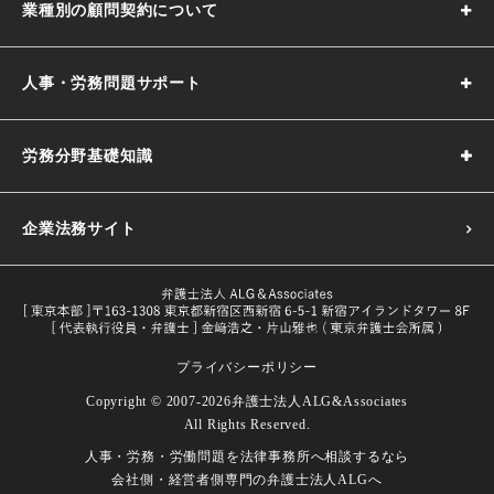
業種別の顧問契約について
人事・労務問題サポート
労務分野基礎知識
企業法務サイト
プライバシーポリシー
採用基準の決め方｜5つのポイントや注意点などわかりやす
Copyright © 2007-2026
弁護士法人ALG&Associates
く解説
All Rights Reserved.
目的や義務一覧・改正内容をわかり
人事・労務・労働問題を
法律事務所へ相談するなら
試用期間とは｜解雇や期間の延長、注意点などを解説
労働者とは｜定義や関連する法律などをわかりやすく解説
やすく解説
会社側・経営者側専門の
弁護士法人ALGへ