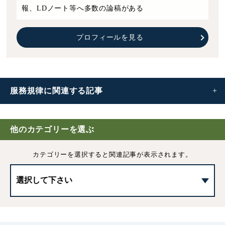
報、LDノート等へ多数の論稿がある
プロフィールを見る
服務規律に
関連する記事
服務規律とは｜定めるべき内容と記載例
他のカテゴリーを選ぶ
労働者が守るべき職務専念義務と服務規律
カテゴリーを選択すると
関連記事が表示されます。
会社の施設利用について服務規律を設ける必要性
職場のインターネットの私的利用と服務規律