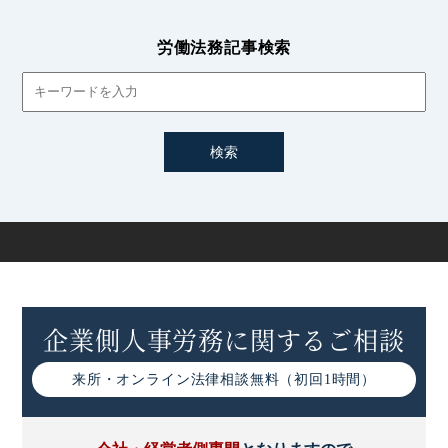
社内の風紀秩序を維持するための服務規律
労働法務記事検索
会社が貸与するパソコン等の利用に関する服務規律
服務規律に基づく労働者への所持品検査について
従業員の申告・届出義務に関する服務規律
暴力団排除を目的とした服務規律の策定
服務規律の策定において重視すべき「誠実労働義務」
企業側人事労務に関するご相談
来所・オンライン
法律相談無料（初回1時間）