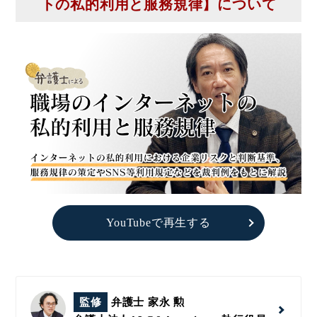
トの私的利用と服務規律】について
YouTubeで再生する
監修
弁護士 家永 勲