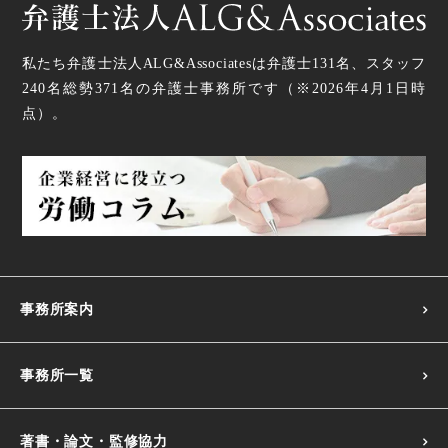
私たち弁護士法人ALG&Associatesは弁護士
131
名、スタッフ
240名
総勢
371
名の弁護士事務所です（
※2026年4月1日時
点
）。
事務所案内
事務所一覧
著書・論文・監修協力