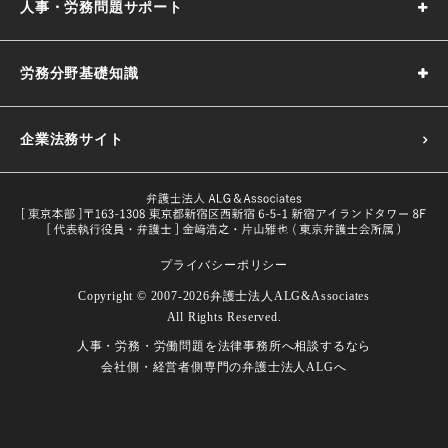
人事・労務問題サポート
労務分野基礎知識
企業法務サイト
プライバシーポリシー
採用基準の決め方｜5つのポイントや注意点などわかりやす
Copyright © 2007-2026
弁護士法人ALG&Associates
く解説
All Rights Reserved.
目的や義務一覧・改正内容をわかり
人事・労務・労働問題を
法律事務所へ相談するなら
試用期間とは｜解雇や期間の延長、注意点などを解説
労働者とは｜定義や関連する法律などをわかりやすく解説
やすく解説
会社側・経営者側専門の
弁護士法人ALGへ
試用期間における本採用拒否｜本採用を拒否したい場合の
長時間労働の面接指導｜改正後の対象者、実施義務、流れ