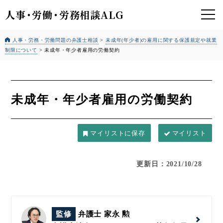
人事
・
労働
・
労務相談ALG
人事・労務・労働問題の弁護士相談
>
未成年(年少者)の雇用に関する保護規定や就業
制限について
>
未成年・年少者雇用の労働契約
未成年・年少者雇用の労働契約
マイリスト
更新日：2021/10/28
監修
弁護士 家永 勲