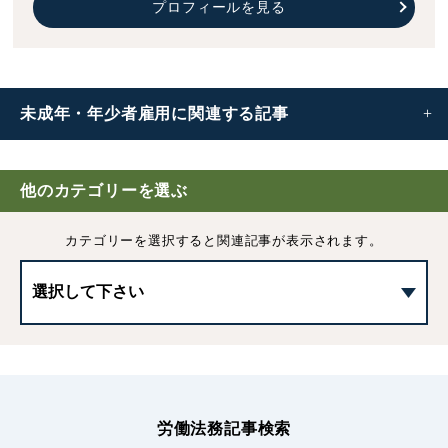
プロフィールを見る
未成年・年少者雇用に
関連する記事
未成年(年少者)の雇用に関する保護規定や就業制限につい
て
他のカテゴリーを選ぶ
カテゴリーを選択すると
関連記事が表示されます。
未成年・年少者の労働条件について
未成年(18歳未満)の深夜労働における制限や例外、罰則、
注意点などを解説
児童の雇用について
労働法務記事検索
未成年・年少者雇用の労働契約