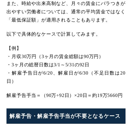
また、時給や出来高制など、月々の賃金にバラつきが
出やすい労働者については、通常の平均賃金ではなく
「最低保証額」が適用されることもあります。
以下で具体的なケースで計算してみます。
【例】
・月収30万円（3ヶ月の賃金総額は90万円）
・3ヶ月の総暦日数は3/1～5/31の92日
・解雇予告日が6/20、解雇日が6/30（不足日数は20
日）
解雇予告手当＝（90万÷92日）×20日＝約19万5660円
解雇予告・解雇予告手当が不要となるケース