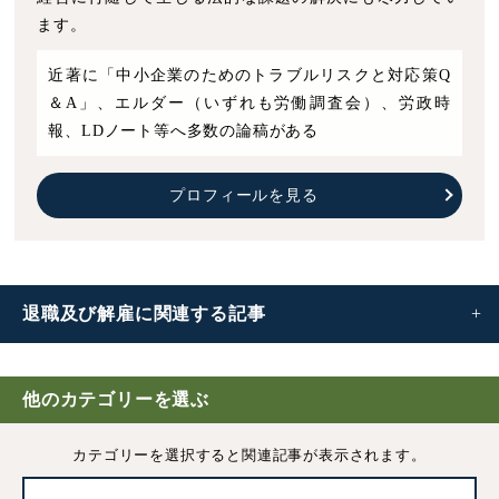
ます。
近著に「中小企業のためのトラブルリスクと対応策Q
＆A」、エルダー（いずれも労働調査会）、労政時
報、LDノート等へ多数の論稿がある
プロフィールを見る
退職及び解雇に
関連する記事
退職と解雇の違い｜種類や企業の注意点などをわかりやす
く解説
他のカテゴリーを選ぶ
カテゴリーを選択すると
関連記事が表示されます。
正当な解雇事由とは｜解雇条件や労務上の注意点など