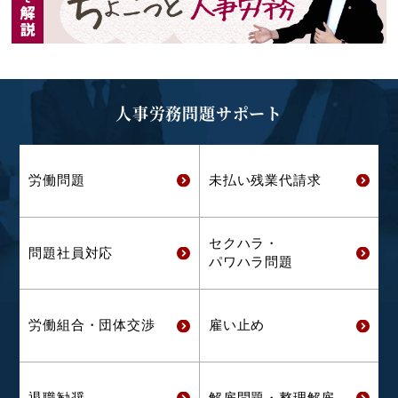
人事労務問題サポート
労働問題
未払い残業代
請求
セクハラ・
問題社員対応
パワハラ問題
労働組合・
団体交渉
雇い止め
退職勧奨
解雇問題・
整理解雇