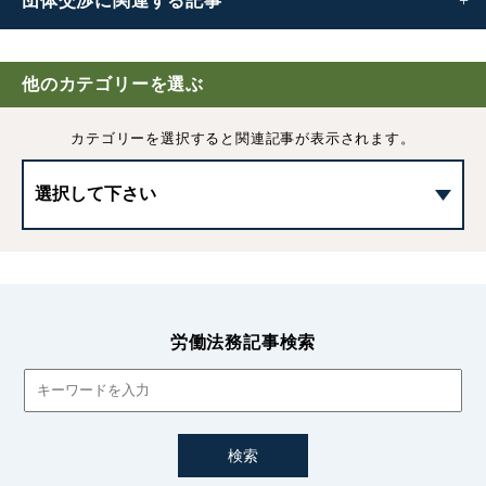
団体交渉に
関連する記事
団体交渉とは｜進め方や、やってはいけない対応などわか
りやすく解説
他のカテゴリーを選ぶ
カテゴリーを選択すると
関連記事が表示されます。
団体交渉の対象事項
労働法務記事検索