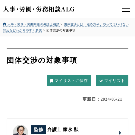
人事
・
労働
・
労務相談ALG
人事・労務・労働問題の弁護士相談
>
団体交渉とは｜進め方や、やってはいけない
対応などわかりやすく解説
>
団体交渉の対象事項
団体交渉の対象事項
マイリスト
更新日：2024/05/21
監修
弁護士 家永 勲