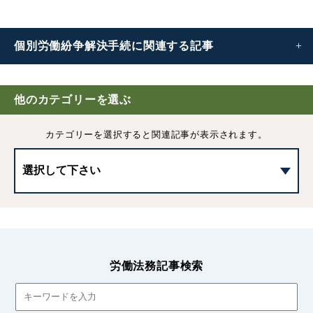
個別労働紛争解決手続に
関連する記事
個別労働紛争解決手続｜制度の概要や各手続きについてわ
かりやすく解説
他のカテゴリーを選ぶ
カテゴリーを選択すると
関連記事が表示されます。
個別労働紛争における任意交渉の進め方
個別労働紛争における民事訴訟手続きについて
個別労働紛争における民事保全手続きについて
個別労働紛争の労働審判の進め方
労働法務記事検索
労働ADR法による個別労働紛争解決手続き