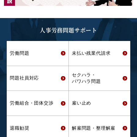
人事労務問題サポート
労働問題
未払い残業代
請求
セクハラ・
問題社員対応
パワハラ問題
労働組合・
団体交渉
雇い止め
退職勧奨
解雇問題・
整理解雇