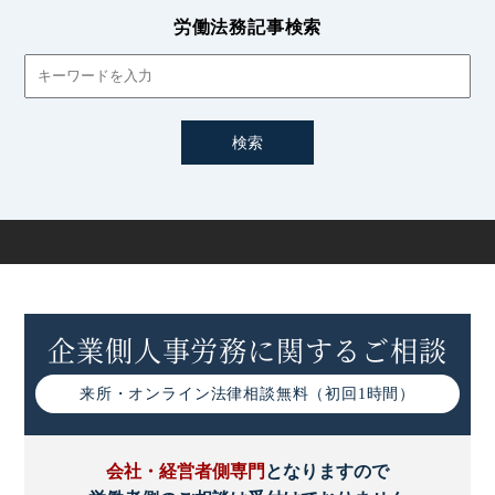
労働法務記事検索
無期転換申込権とは｜明示義務など無期転換ルールをわか
りやすく解説
無期転換の年齢上限｜高年齢者の特例措置や第2定年の定
め
有期雇用労働者の無期転換ルールの特例についてわかりや
すく解説
パートタイム・有期雇用労働法の概要｜企業の対応などに
ついて
企業側人事労務に関するご相談
有期労働から無期転換への導入手順｜注意点などわかりや
すく解説
来所・オンライン
法律相談無料（初回1時間）
嘱託社員とは｜各雇用形態との違いや労働条件、企業の注
意点など
会社・経営者側専門
となりますので