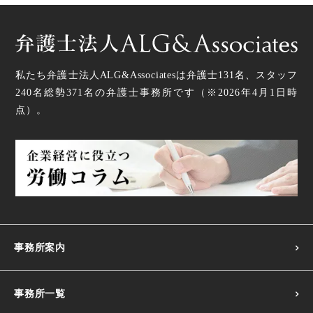
私たち弁護士法人ALG&Associatesは弁護士
131
名、スタッフ
240名
総勢
371
名の弁護士事務所です（
※2026年4月1日時
点
）。
事務所案内
事務所一覧