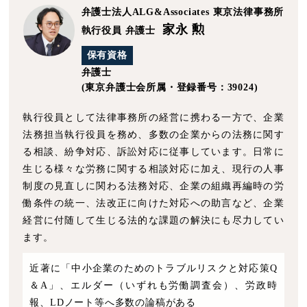
弁護士法人ALG&Associates
東京法律事務所
家永 勲
執行役員 弁護士
保有資格
弁護士
(東京弁護士会所属・登録番号：39024)
執行役員として法律事務所の経営に携わる一方で、企業
法務担当執行役員を務め、多数の企業からの法務に関す
る相談、紛争対応、訴訟対応に従事しています。日常に
生じる様々な労務に関する相談対応に加え、現行の人事
制度の見直しに関わる法務対応、企業の組織再編時の労
働条件の統一、法改正に向けた対応への助言など、企業
経営に付随して生じる法的な課題の解決にも尽力してい
ます。
近著に「中小企業のためのトラブルリスクと対応策Q
＆A」、エルダー（いずれも労働調査会）、労政時
報、LDノート等へ多数の論稿がある