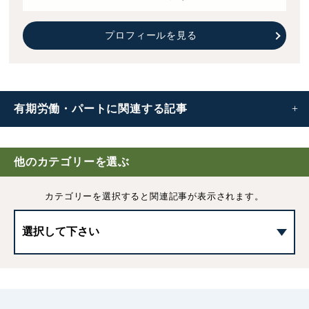
プロフィールを見る
有期労働・パートに
関連する記事
有期労働契約とは？締結や更新、解雇などの基礎知識
他のカテゴリーを選ぶ
雇止め法理とは｜対象となる有期労働契約や労務管理上の
カテゴリーを選択すると
関連記事が表示されます。
注意点
有期労働契約を途中解除する際の注意点
有期雇用の無期転換ルールとは｜条件や注意点などをわか
りやすく解説