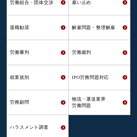
労働組合・
団体交渉
雇い止め
退職勧奨
解雇問題・
整理解雇
労働審判
労働裁判
就業規則
IPO労務問題対応
物流・運送業界
労務顧問
労働問題
ハラスメント
調査