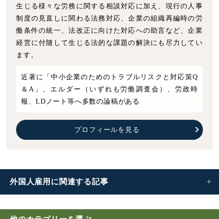
生じる様々な労務に関する相談対応に加え、現行の人事
制度の見直しに関わる法務対応、企業の組織再編時の労
働条件の統一、法改正に向けた対応への助言など、企業
経営に付随して生じる法的な課題の解決にも尽力してい
ます。
近著に「中小企業のためのトラブルリスクと対応策Q
＆A」、エルダー（いずれも労働調査会）、労政時
報、LDノート等へ多数の論稿がある
プロフィールを見る
外国人雇用に
関連する記事
外国人雇用のルール｜メリット・デメリットや手続きの流
れなど