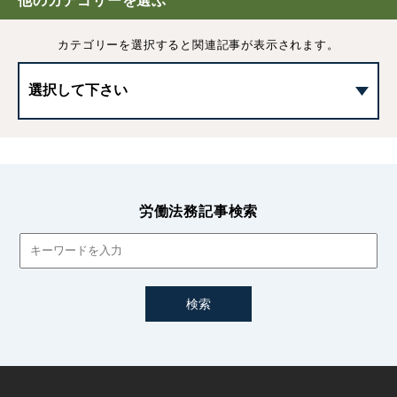
他のカテゴリーを選ぶ
カテゴリーを選択すると
関連記事が表示されます。
外国人のアルバイト雇用｜在留資格の確認や注意点などを
解説
外国人雇用の就業規則｜記載事項や母国語による作成につ
いて
外国人雇用の適切な人事管理・教育訓練・福利厚生
労働法務記事検索
外国人雇用における社会保険｜手続きや加入条件などを解
説
外国人技能実習制度とは｜概要や企業の留意点などわかり
やすく解説
国籍による労働条件差別の禁止