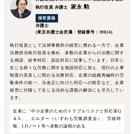
家永 勲
執行役員 弁護士
保有資格
弁護士
(東京弁護士会所属・登録番号：39024)
執行役員として法律事務所の経営に携わる一方で、企業
法務担当執行役員を務め、多数の企業からの法務に関す
る相談、紛争対応、訴訟対応に従事しています。日常に
生じる様々な労務に関する相談対応に加え、現行の人事
制度の見直しに関わる法務対応、企業の組織再編時の労
働条件の統一、法改正に向けた対応への助言など、企業
経営に付随して生じる法的な課題の解決にも尽力してい
ます。
近著に「中小企業のためのトラブルリスクと対応策Q
＆A」、エルダー（いずれも労働調査会）、労政時
報、LDノート等へ多数の論稿がある