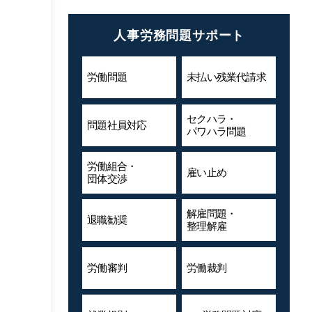
人事労務問題サポート
労働問題
未払い残業代
請求
セクハラ・
問題社員対応
パワハラ問題
労働組合・
雇い止め
団体交渉
解雇問題・
退職勧奨
整理解雇
労働審判
労働裁判