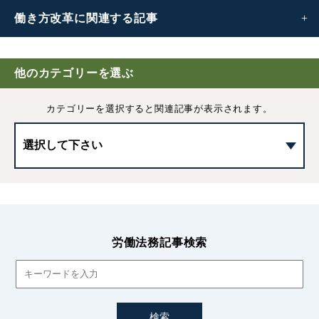
働き方改革に
関連する記事
働き方改革
他のカテゴリーを選ぶ
フレックスタイム制の清算期間｜働き方改革により「最長
カテゴリーを選択すると
関連記事が表示されます。
3ヶ月」へ延長
36協定とは？時間外労働の上限規制や罰則、新様式の協定
書について
36協定を締結する際の注意点｜8つのポイントをわかり
やすく解説
労働法務記事検索
2023年から引き上げられる中小企業の割増賃金率について
割増賃金の計算方法・除外できる手当