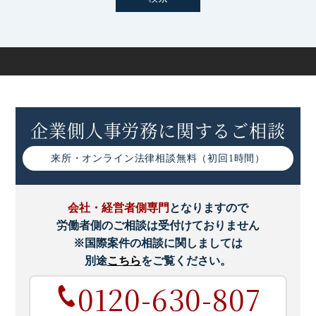
労働安全衛生法改正による「健康情報取扱規程」策定の義
務化
有給休暇の年5日の取得義務化とは｜罰則や対策をわかり
やすく解説
企業側人事労務に関するご相談
働き方改革による産業医の機能強化とは｜改正点や企業の
取り組みなど
来所・オンライン
法律相談無料（初回1時間）
高度プロフェッショナル制度とは｜仕組みやメリットなど
わかりやすく解説
会社・経営者側専門
となりますので
労働者側のご相談は受付けておりません
高度プロフェッショナル制度導入時の注意点
※国際案件の相談に関しましては
別途
こちら
をご覧ください。
高度プロフェッショナル制度の導入要件
0120-630-807
高度プロフェッショナル制度の導入手続きについて