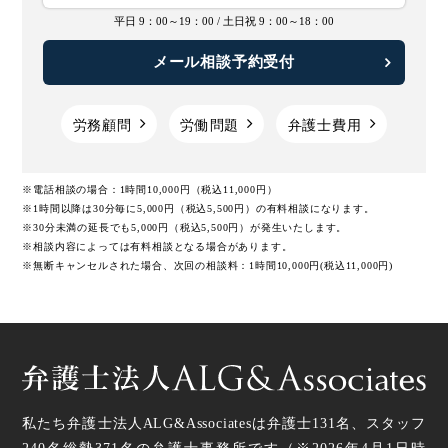
平日 9：00～19：00 /
土日祝 9：00～18：00
【2025年最新版】労働安全衛生法の改正一覧とポイント
メール相談予約受付
勤務間インターバル制度のメリットや導入方法、助成金に
ついて
労務顧問
労働問題
弁護士費用
【2023年】労働基準法の改正内容の一覧と労務管理につい
※電話相談の場合：1時間10,000円（税込11,000円）
て
※1時間以降は30分毎に5,000円（税込5,500円）の有料相談になります。
※30分未満の延長でも5,000円（税込5,500円）が発生いたします。
※相談内容によっては有料相談となる場合があります。
時間外労働の上限規制｜2024年の建設業への適用や罰則な
※無断キャンセルされた場合、次回の相談料：1時間10,000円(税込11,000円)
どの基礎知識
同一労働同一賃金とは｜ガイドラインや企業の対応などわ
かりやすく解説
働き方改革が目指す最低賃金について
私たち弁護士法人ALG&Associatesは弁護士
131
名、スタッフ