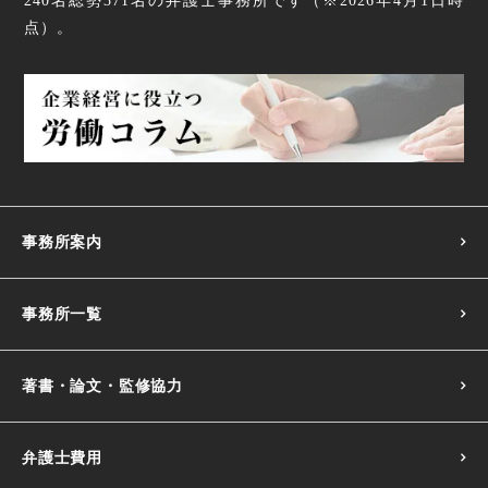
240名
総勢
371
名の弁護士事務所です（
※2026年4月1日時
【働き方改革】待遇に関する説明義務の強化の改正要点
点
）。
【働き方改革】法改正スケジュール｜2023・2024年
【働き方改革】行政による履行確保措置・裁判外紛争解決
手続（行政ADR）の整備について
雇用形態に関わらない公正な待遇の確保【働き方改革】
事務所案内
【働き方改革】不合理な待遇差の禁止の改正要点
事務所一覧
著書・論文・監修協力
弁護士費用