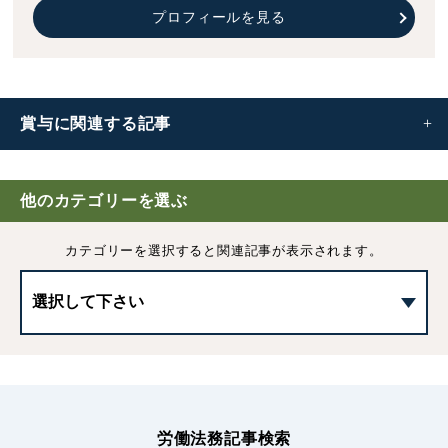
プロフィールを見る
賞与に
関連する記事
賞与(ボーナス)とは｜種類や決め方、社会保険料や所得税
の計算方法
他のカテゴリーを選ぶ
カテゴリーを選択すると
関連記事が表示されます。
賞与の減額（ボーナスカット）と違法性について
支給日在籍要件
賞与の査定方法｜評価基準や査定期間について
労働法務記事検索