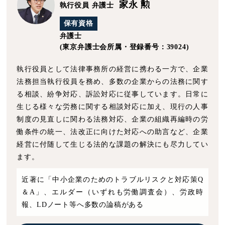
家永 勲
執行役員 弁護士
保有資格
弁護士
(東京弁護士会所属・登録番号：39024)
執行役員として法律事務所の経営に携わる一方で、企業
法務担当執行役員を務め、多数の企業からの法務に関す
る相談、紛争対応、訴訟対応に従事しています。日常に
生じる様々な労務に関する相談対応に加え、現行の人事
制度の見直しに関わる法務対応、企業の組織再編時の労
働条件の統一、法改正に向けた対応への助言など、企業
経営に付随して生じる法的な課題の解決にも尽力してい
ます。
近著に「中小企業のためのトラブルリスクと対応策Q
＆A」、エルダー（いずれも労働調査会）、労政時
報、LDノート等へ多数の論稿がある