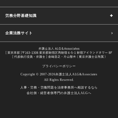
労務分野基礎知識
企業法務サイト
プライバシーポリシー
採用基準の決め方｜5つのポイントや注意点などわかりやす
Copyright © 2007-2026
弁護士法人ALG&Associates
く解説
All Rights Reserved.
目的や義務一覧・改正内容をわかり
人事・労務・労働問題を
法律事務所へ相談するなら
試用期間とは｜解雇や期間の延長、注意点などを解説
労働者とは｜定義や関連する法律などをわかりやすく解説
やすく解説
会社側・経営者側専門の
弁護士法人ALGへ
試用期間における本採用拒否｜本採用を拒否したい場合の
長時間労働の面接指導｜改正後の対象者、実施義務、流れ
注意点
など