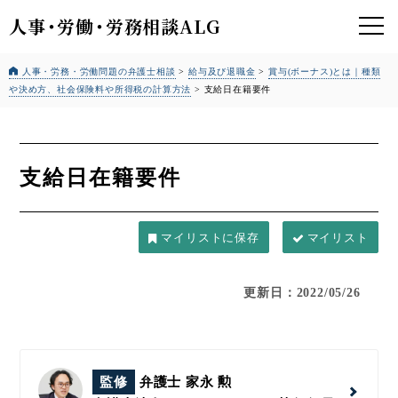
人事
・
労働
・
労務相談ALG
人事・労務・労働問題の弁護士相談
>
給与及び退職金
>
賞与(ボーナス)とは｜種類
や決め方、社会保険料や所得税の計算方法
>
支給日在籍要件
支給日在籍要件
マイリスト
更新日：2022/05/26
監修
弁護士 家永 勲