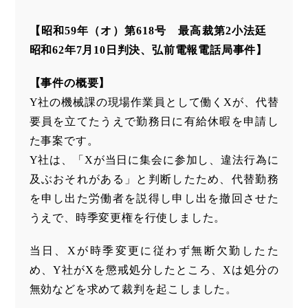
【昭和59年（オ）第618号 最高裁第2小法廷
昭和62年7月10日判決、弘前電報電話局事件】
【事件の概要】
Y社の機械課の現場作業員として働くXが、代替
要員を立てたうえで勤務日に有給休暇を申請し
た事案です。
Y社は、「Xが当日に集会に参加し、違法行為に
及ぶおそれがある」と判断したため、代替勤務
を申し出た労働者を説得し申し出を撤回させた
うえで、時季変更権を行使しました。
当日、Xが時季変更に従わず無断欠勤したた
め、Y社がXを懲戒処分したところ、Xは処分の
無効などを求めて裁判を起こしました。