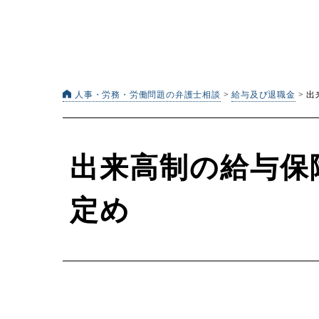
人事・労務・労働問題の弁護士相談
>
給与及び退職金
>
出
出来高制の給与保
定め