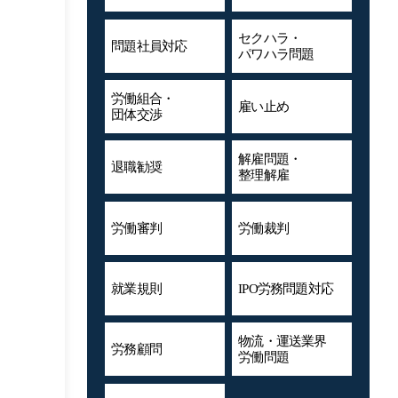
セクハラ・
問題社員対応
パワハラ問題
労働組合・
雇い止め
団体交渉
解雇問題・
退職勧奨
整理解雇
労働審判
労働裁判
就業規則
IPO労務問題対応
物流・運送業界
労務顧問
労働問題