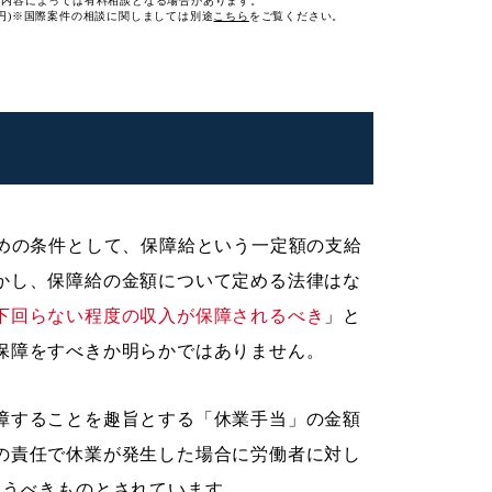
談内容によっては有料相談となる場合があります。
円)
※国際案件の相談に関しましては
別途
こちら
をご覧ください。
ための条件として、保障給という一定額の支給
かし、保障給の金額について定める法律はな
下回らない程度の収入が保障されるべき
」と
保障をすべきか明らかではありません。
障することを趣旨とする「休業手当」の金額
の責任で休業が発生した場合に労働者に対し
払うべきものとされています。