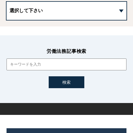
ントなど
公正評価義務
役割等級制度とは｜メリット・デメリットや導入方法
労働法務記事検索
職務等級制度とは｜職能資格制度との違いやメリット・デ
メリットなど
職能資格制度とは｜職務等級制度との違いやメリット・デ
メリットなど