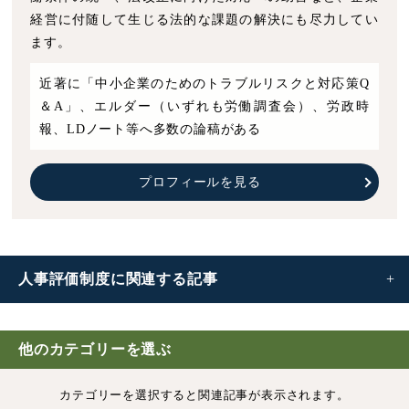
経営に付随して生じる法的な課題の解決にも尽力してい
ます。
近著に「中小企業のためのトラブルリスクと対応策Q
＆A」、エルダー（いずれも労働調査会）、労政時
報、LDノート等へ多数の論稿がある
プロフィールを見る
人事評価制度に
関連する記事
人事評価制度とは｜目的・種類・評価方法などを詳しく解
説
他のカテゴリーを選ぶ
カテゴリーを選択すると
関連記事が表示されます。
人事評価制度の導入手順｜注意点、運用を成功させるポイ