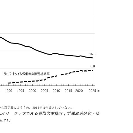
｜早わかり グラフでみる長期労働統計｜労働政策研究・研
ILPT）