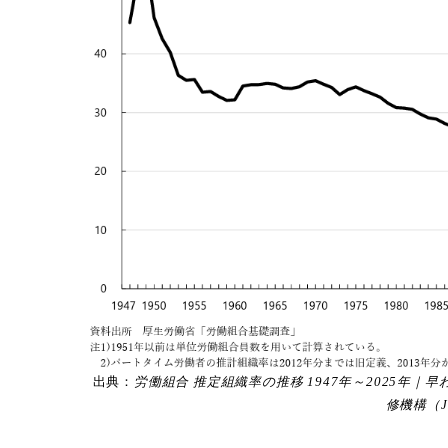
出典：
労働組合 推定組織率の推移 1947年～2025年
修機構（J