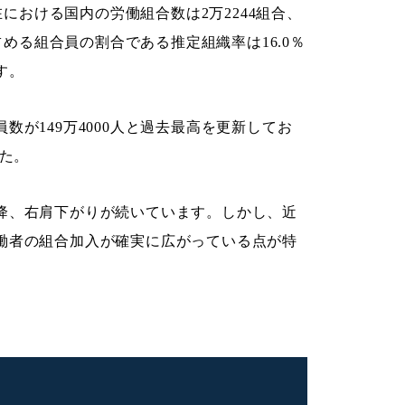
在における国内の労働組合数は2万2244組合、
占める組合員の割合である推定組織率は16.0％
す。
が149万4000人と過去最高を更新してお
した。
降、右肩下がりが続いています。しかし、近
働者の組合加入が確実に広がっている点が特