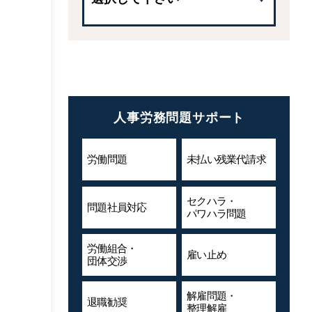
人事労務問題サポート
労働問題
未払い残業代
請求
セクハラ・
問題社員対応
パワハラ問題
労働組合・
雇い止め
団体交渉
解雇問題・
退職勧奨
整理解雇