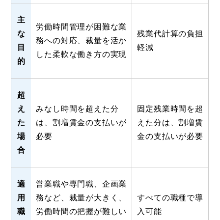
主
労働時間管理が困難な業
な
残業代計算の負担
務への対応、裁量を活か
目
軽減
した柔軟な働き方の実現
的
超
え
みなし時間を超えた分
固定残業時間を超
た
は、割増賃金の支払いが
えた分は、割増賃
場
必要
金の支払いが必要
合
適
営業職や専門職、企画業
用
務など、裁量が大きく、
すべての職種で導
職
労働時間の把握が難しい
入可能