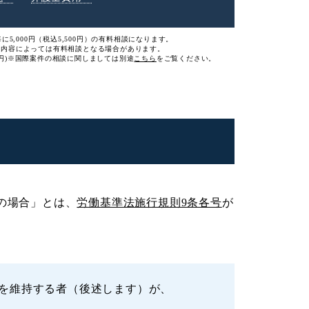
に5,000円（税込5,500円）の有料相談になります。
談内容によっては有料相談となる場合があります。
円)
※国際案件の相談に関しましては
別途
こちら
をご覧ください。
の場合」とは、
労働基準法施行規則9条各号
が
。
を維持する者（後述します）が、