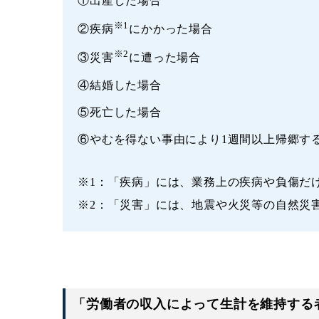
①出産した場合
※1
②疾病
にかかった場合
※2
③災害
に遭った場合
④結婚した場合
⑤死亡した場合
⑥やむを得ない事由により1週間以上帰郷す
※1：「疾病」には、業務上の疾病や負傷だ
※2：「災害」には、地震や火災等の自然災
「労働者の収入によって生計を維持する