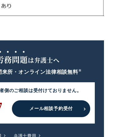
労務問題
は弁護士へ
※
間
来所・オンライン法律相談無料
者側のご相談は
受付けておりません。
7
メール相談予約受付
題
弁護士費用