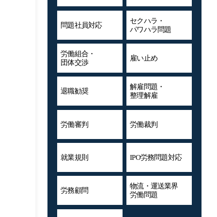
セクハラ・
問題社員対応
パワハラ問題
労働組合・
雇い止め
団体交渉
解雇問題・
退職勧奨
整理解雇
労働審判
労働裁判
就業規則
IPO労務問題対応
物流・運送業界
労務顧問
労働問題