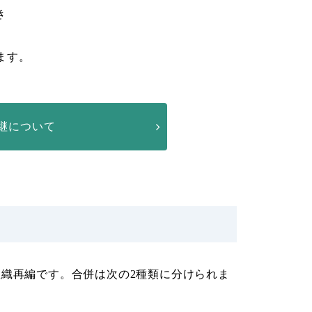
き
ます。
継について
組織再編です。合併は次の2種類に分けられま