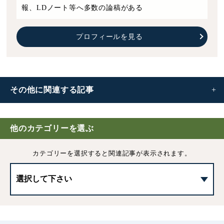
報、LDノート等へ多数の論稿がある
プロフィールを見る
その他に
関連する記事
EAP(従業員支援プログラム)とは｜メリットや導入ポイン
監視・断続的労働従事者
強行法規とは｜任意法規との違いや具体例などをわかりや
前借金
労働慣行
男女雇用機会均等法とは｜内容・改正・罰則などわかりや
使用者がおさえておくべき一般先取特権の知識
顧問弁護士とは｜4つの役割や依頼するメリット、費用相
【2025年6月】職場における熱中症対策の義務化｜対策例
トをわかりやすく解説
すく解説
すく解説
場などを解説
や罰則など
他のカテゴリーを選ぶ
カテゴリーを選択すると
関連記事が表示されます。