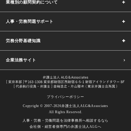
業種別の顧問契約について
人事・労務問題サポート
労務分野基礎知識
企業法務サイト
プライバシーポリシー
採用基準の決め方｜5つのポイントや注意点などわかりやす
Copyright © 2007-2026
弁護士法人ALG&Associates
く解説
All Rights Reserved.
目的や義務一覧・改正内容をわかり
人事・労務・労働問題を
法律事務所へ相談するなら
試用期間とは｜解雇や期間の延長、注意点などを解説
労働者とは｜定義や関連する法律などをわかりやすく解説
やすく解説
会社側・経営者側専門の
弁護士法人ALGへ