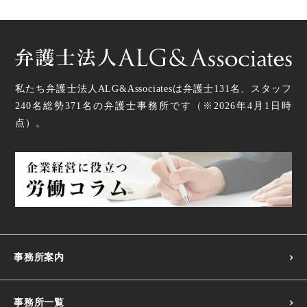
私たち弁護士法人ALG&Associatesは弁護士
131
名、スタッフ
240名
総勢
371
名の弁護士事務所です（
※2026年4月1日時
点
）。
事務所案内
事務所一覧