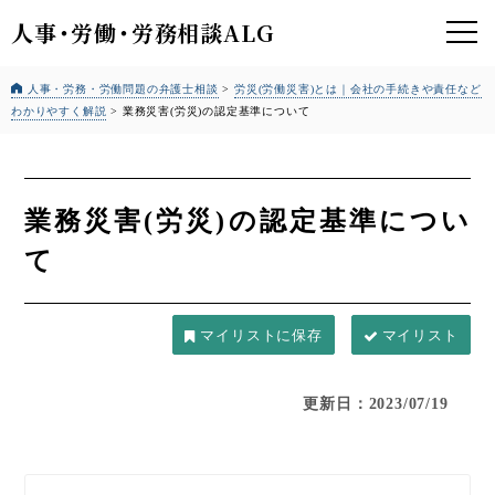
人事
・
労働
・
労務相談ALG
人事・労務・労働問題の弁護士相談
>
労災(労働災害)とは｜会社の手続きや責任など
わかりやすく解説
>
業務災害(労災)の認定基準について
業務災害(労災)の認定基準につい
て
マイリスト
更新日：2023/07/19