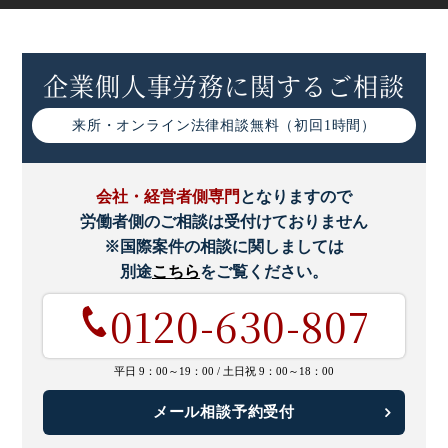
トライアル雇用制度とは｜対象者や助成金などわかりやす
く解説
企業側人事労務に関するご相談
試用期間における本採用拒否｜本採用を拒否したい場合の
注意点
来所・オンライン
法律相談無料（初回1時間）
労働条件の明示義務とは｜明示事項やルール改正をわかり
やすく解説
会社・経営者側専門
となりますので
労働者側のご相談は受付けておりません
※国際案件の相談に関しましては
別途
こちら
をご覧ください。
0120-630-807
平日 9：00～19：00 /
土日祝 9：00～18：00
メール相談予約受付