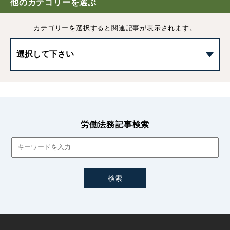
他のカテゴリーを選ぶ
採用基準の決め方｜5つのポイントや注意点などわかりや
カテゴリーを選択すると
関連記事が表示されます。
すく解説
試用期間とは｜解雇や期間の延長、注意点などを解説
労働者を募集する際の留意点｜求人する際の必須項目や法
律上の制限について
労働法務記事検索
採用と内定の違いとは｜通知書や取り消し、企業側の注意
点
内定取り消しの注意点｜違法性や認められる事例など詳し
く解説
インターンシップ制度とは｜給料の支払い義務や企業側の
メリットについて