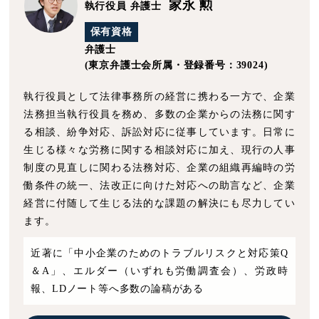
家永 勲
執行役員 弁護士
保有資格
弁護士
(東京弁護士会所属・登録番号：39024)
執行役員として法律事務所の経営に携わる一方で、企業
法務担当執行役員を務め、多数の企業からの法務に関す
る相談、紛争対応、訴訟対応に従事しています。日常に
生じる様々な労務に関する相談対応に加え、現行の人事
制度の見直しに関わる法務対応、企業の組織再編時の労
働条件の統一、法改正に向けた対応への助言など、企業
経営に付随して生じる法的な課題の解決にも尽力してい
ます。
近著に「中小企業のためのトラブルリスクと対応策Q
＆A」、エルダー（いずれも労働調査会）、労政時
報、LDノート等へ多数の論稿がある