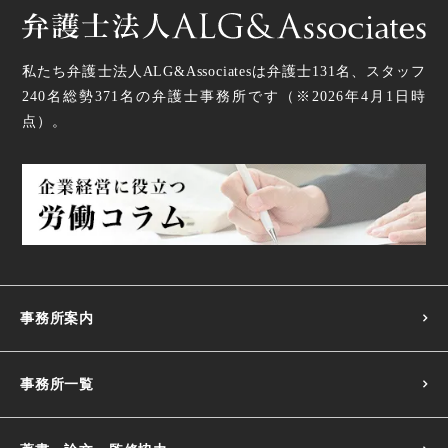
私たち弁護士法人ALG&Associatesは弁護士
131
名、スタッフ
240名
総勢
371
名の弁護士事務所です（
※2026年4月1日時
点
）。
事務所案内
事務所一覧