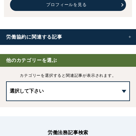
プロフィールを見る
労働協約に
関連する記事
労働協約とは｜労使協定との違いや作成方法などわかりや
すく解説
他のカテゴリーを選ぶ
カテゴリーを選択すると
関連記事が表示されます。
労働協約の終了及び余後効について
労働条件の不利益変更とは｜要件や3つの方法、判例など
を解説
労働協約の成立要件
労働法務記事検索
労働協約の規範的効力