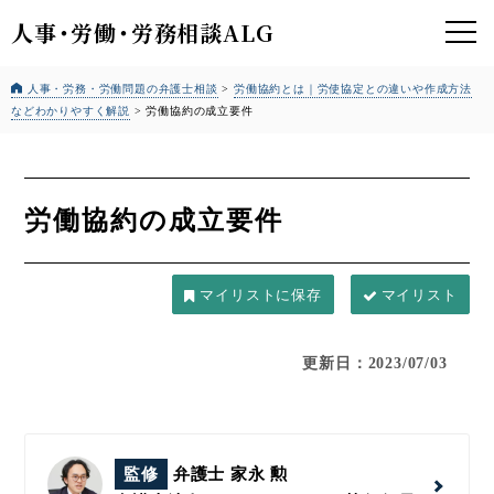
人事
・
労働
・
労務相談ALG
人事・労務・労働問題の弁護士相談
>
労働協約とは｜労使協定との違いや作成方法
などわかりやすく解説
>
労働協約の成立要件
労働協約の成立要件
マイリスト
更新日：2023/07/03
監修
弁護士 家永 勲