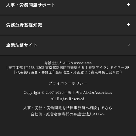
人事・労務問題サポート
労務分野基礎知識
企業法務サイト
プライバシーポリシー
採用基準の決め方｜5つのポイントや注意点などわかりやす
Copyright © 2007-2026
弁護士法人ALG&Associates
く解説
All Rights Reserved.
目的や義務一覧・改正内容をわかり
人事・労務・労働問題を
法律事務所へ相談するなら
試用期間とは｜解雇や期間の延長、注意点などを解説
労働者とは｜定義や関連する法律などをわかりやすく解説
やすく解説
会社側・経営者側専門の
弁護士法人ALGへ
試用期間における本採用拒否｜本採用を拒否したい場合の
長時間労働の面接指導｜改正後の対象者、実施義務、流れ