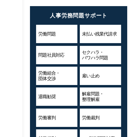
人事労務問題サポート
労働問題
未払い残業代
請求
セクハラ・
問題社員対応
パワハラ問題
労働組合・
雇い止め
団体交渉
解雇問題・
退職勧奨
整理解雇
労働審判
労働裁判