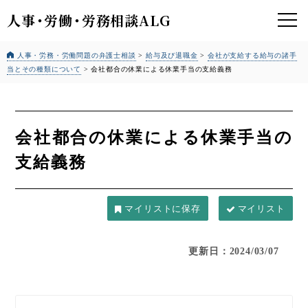
人事
・
労働
・
労務相談ALG
人事・労務・労働問題の弁護士相談
>
給与及び退職金
>
会社が支給する給与の諸手
当とその種類について
>
会社都合の休業による休業手当の支給義務
会社都合の休業による休業手当の
支給義務
マイリスト
更新日：2024/03/07