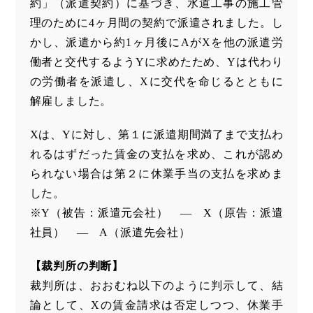
約」（派遣契約）に基づき、水道工事の施工管
理のために4ヶ月間の契約で派遣されました。し
かし、派遣から約1ヶ月後にAがXを他の派遣労
働者と交代するようYに求めたため、Yは代わり
の労働者を派遣し、Xに交代を命じるとともに
解雇しました。
Xは、Yに対し、第１に派遣期間満了まで支払わ
れるはずだった賃金の支払を求め、これが認め
られない場合は第２に休業手当の支払を求めま
した。
※Y（被告：派遣元会社） ― X（原告：派遣
社員） ― A（派遣先会社）
【裁判所の判断】
裁判所は、おおむね以下のように判示して、結
論として、Xの賃金請求は否定しつつ、休業手