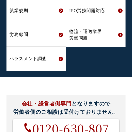
就業規則
IPO労務問題対応
物流・運送業界
労務顧問
労働問題
ハラスメント
調査
会社・経営者側専門
となりますので
労働者側のご相談は
受付けておりません。
0120-630-807