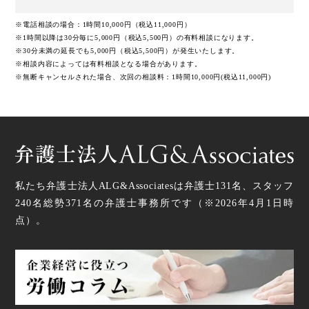
合、法律事務を受任出来ない、もしくは法律事務の遂
行に制限が生じることがあります。
※電話相談の場合：1時間10,000円（税込11,000円）
※1時間以降は30分毎に5,000円（税込5,500円）の有料相談になります。
※30分未満の延長でも5,000円（税込5,500円）が発生いたします。
※相談内容によっては有料相談となる場合があります。
お客様へのサービス向上の為にお客様サポートセンタ
※無断キャンセルされた場合、次回の相談料：1時間10,000円(税込11,000円)
ーより、ＣＳ調査と致しまして、当法人のサービスに
つきご意見をいただくために、メール、お電話をかけ
させていただく場合がございますのでご了承くださ
い。
私たち弁護士法人ALG&Associatesは弁護士
131
名、スタッフ
240名
総勢
371
名の弁護士事務所です（
※2026年4月1日時
点
）。