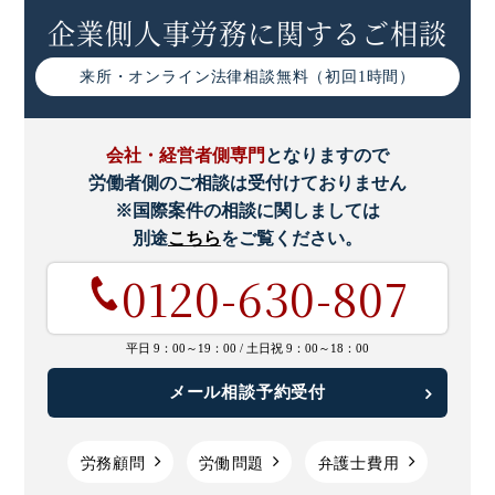
保持契約を交わし、委託する個人情報の安全管理が図
企業側人事労務に関するご相談
られるよう、委託先に対する必要、かつ、適切な監督
を行います。
来所・オンライン
法律相談無料（初回1時間）
開示等手続き
個人情報の利用目的の通知、開示、内容の訂正、追加
会社・経営者側専門
となりますので
又は削除、利用の停止、消去又は第三者への提供の停
労働者側のご相談は受付けておりません
止および第三者提供の記録の開示（以下「開示等」と
※国際案件の相談に関しましては
いう）を求められた場合には、適切、かつ迅速に対応
致します。開示等の請求は下記までお申し付けくださ
別途
こちら
をご覧ください。
い。
0120-630-807
【お問い合わせ先】
弁護士法人ALG&Associates
平日 9：00～19：00 /
土日祝 9：00～18：00
電話 03-6258-0960 Eメール pms@avance-
lg.com
メール相談予約受付
個人情報を与えることの任意性及び当該情報を与えな
労務顧問
労働問題
弁護士費用
かった場合に本人に生じる結果
個人情報の提出は任意であり、ご提供いただけない場