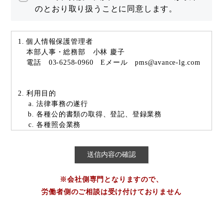
のとおり取り扱うことに同意します。
個人情報保護管理者
本部人事・総務部 小林 慶子
電話 03-6258-0960 Eメール pms@avance-lg.com
利用目的
法律事務の遂行
各種公的書類の取得、登記、登録業務
各種照会業務
各種連絡
各種リーガルサービスの紹介及び提供
事件の当事者（患者、遺族を含む。）を特定できな
い方法で、当法人の取扱事例として、シンポジウム
若しくはセミナーその他の講演活動において発表す
※会社側専門となりますので、
ること又は当法人が運営するインターネット上のサ
労働者側のご相談は受け付けておりません
イト、当法人以外の第三者が運営し当法人若しくは
所属弁護士の情報を掲載するインターネット上のサ
イト、当法人のパンフレット、当法人が関与する書