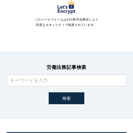
籍若しくは論文その他の当法人が関与する媒体への
掲載
このメールフォームはSSL暗号化通信により
高度なセキュリティで保護されています。
第三者への提供・開示
個人情報を次の第三者等に提供・開示する場合があり
ます。
家庭裁判所、簡易裁判所、地方裁判所、高等裁判
所、最高裁判所。
市区町村役場（戸籍等の書類徴求を行う場合な
ど）。
労働法務記事検索
相手方に代理人弁護士が就いた場合、その弁護士。
その他、法律事務に関連する個人及び団体。
法律事務に関連して、その他の第三者へ個人情報を提
供する必要が生じた場合は、その都度、書面による同
意を求めます。
個人情報の取扱いの委託
当法人が定める水準を満たしている委託先に個人情報
の取扱いを委託することがあります。委託先とは機密