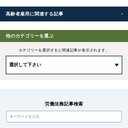
高齢者雇用に
関連する記事
高齢者雇用とは|2025年の変更点と企業が取り組むべき対
策
他のカテゴリーを選ぶ
カテゴリーを選択すると
関連記事が表示されます。
高年齢者の継続雇用制度とは｜2025年4月の改正内容や企
業側の注意点
高年齢者の再就職支援とは｜事業主が行うべき支援や給付
金について
65歳定年の引き上げ(延長)｜いつから義務化されるのかな
どを解説
労働法務記事検索
第二種計画認定とは｜継続雇用の高齢者の無期転換ルール
に関する特例