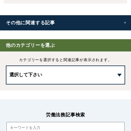
その他に
関連する記事
EAP(従業員支援プログラム)とは｜メリットや導入ポイン
監視・断続的労働従事者
強行法規とは｜任意法規との違いや具体例などをわかりや
前借金
労働慣行
男女雇用機会均等法とは｜内容・改正・罰則などわかりや
使用者がおさえておくべき一般先取特権の知識
顧問弁護士とは｜4つの役割や依頼するメリット、費用相
【2025年6月】職場における熱中症対策の義務化｜対策例
トをわかりやすく解説
すく解説
すく解説
場などを解説
や罰則など
他のカテゴリーを選ぶ
カテゴリーを選択すると
関連記事が表示されます。
労働法務記事検索