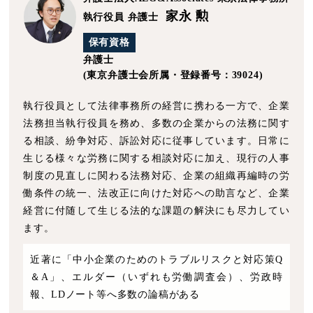
家永 勲
執行役員 弁護士
保有資格
弁護士
(東京弁護士会所属・登録番号：39024)
執行役員として法律事務所の経営に携わる一方で、企業
法務担当執行役員を務め、多数の企業からの法務に関す
る相談、紛争対応、訴訟対応に従事しています。日常に
生じる様々な労務に関する相談対応に加え、現行の人事
制度の見直しに関わる法務対応、企業の組織再編時の労
働条件の統一、法改正に向けた対応への助言など、企業
経営に付随して生じる法的な課題の解決にも尽力してい
ます。
近著に「中小企業のためのトラブルリスクと対応策Q
＆A」、エルダー（いずれも労働調査会）、労政時
報、LDノート等へ多数の論稿がある