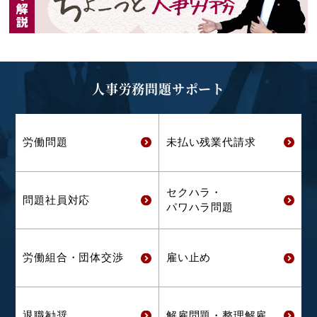
人事労務問題サポート
労働問題
未払い残業代
請求
セクハラ・
問題社員対応
パワハラ問題
労働組合・
団体交渉
雇い止め
退職勧奨
解雇問題・
整理解雇