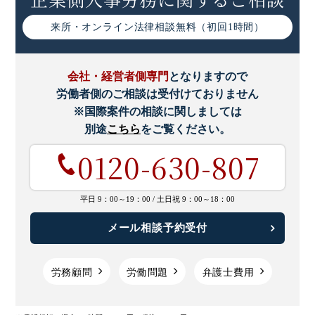
母性保護規定とは｜労働基準法上の定めや企業の対応につ
いて
来所・オンライン
法律相談無料（初回1時間）
会社・経営者側専門
となりますので
労働者側のご相談は受付けておりません
※国際案件の相談に関しましては
別途
こちら
をご覧ください。
0120-630-807
平日 9：00～19：00 /
土日祝 9：00～18：00
メール相談予約受付
労務顧問
労働問題
弁護士費用