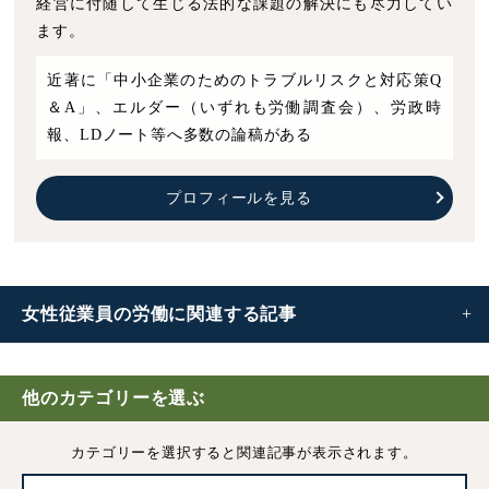
経営に付随して生じる法的な課題の解決にも尽力してい
ます。
近著に「中小企業のためのトラブルリスクと対応策Q
＆A」、エルダー（いずれも労働調査会）、労政時
報、LDノート等へ多数の論稿がある
プロフィールを見る
女性従業員の労働に
関連する記事
女性従業員の労働
他のカテゴリーを選ぶ
労働基準法の育児時間とは｜基本的な考え方や労務管理上
カテゴリーを選択すると
関連記事が表示されます。
の注意点