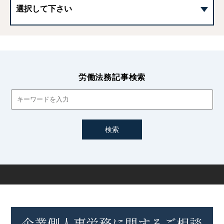
産前産後休業とは｜期間や給与、有給の取り扱い、労務手
続きなど
生理休暇とは｜労働基準法上の定めや無給・有給の判断に
ついて
労働法務記事検索
企業が講ずべき「母性健康管理措置」について
【2025年最新】女性活躍推進法とは｜改正や企業の義務を
わかりやすく解説
女性活躍推進法に基づく一般事業主行動計画とは｜策定
方法や注意点など
ポジティブ・アクションとは｜女性活躍推進における企業
の取組方法や進め方
企業側人事労務に関するご相談